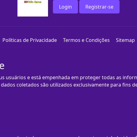
Login
Registrar-se
Políticas de Privacidade
Termos e Condições
Sitemap
de
eus usuários e está empenhada em proteger todas as infor
dados coletados são utilizados exclusivamente para fins d