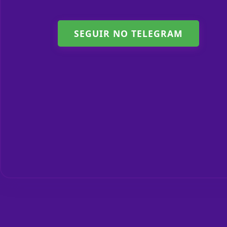
SEGUIR NO TELEGRAM