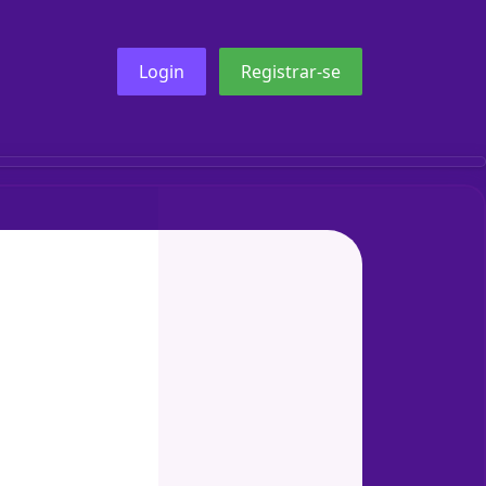
Login
Registrar-se