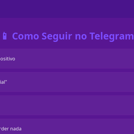
📱 Como Seguir no Telegram
ositivo
al"
erder nada