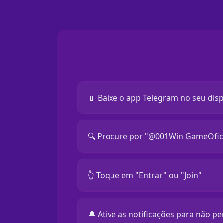
📱 Baixe o app Telegram no seu disp
🔍 Procure por "@001Win GameOfici
👆 Toque em "Entrar" ou "Join"
🔔 Ative as notificações para não p