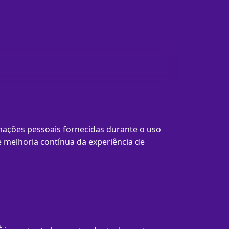
mações pessoais fornecidas durante o uso
e melhoria contínua da experiência de