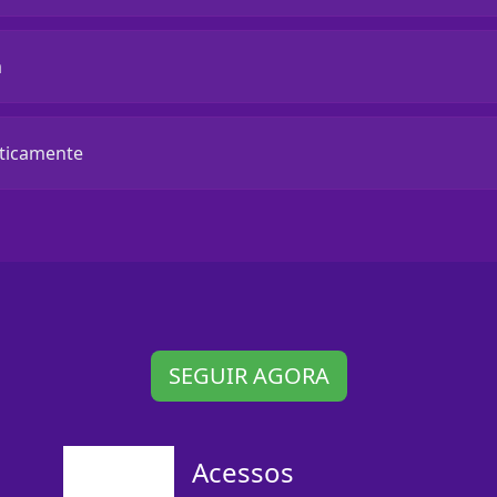
a
aticamente
SEGUIR AGORA
Acessos