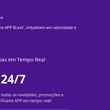
am
APP Brasil , imbatíveis em velocidade e
cias em Tempo Real
24/7
e todas as novidades, promoções e
07Game APP em tempo real!