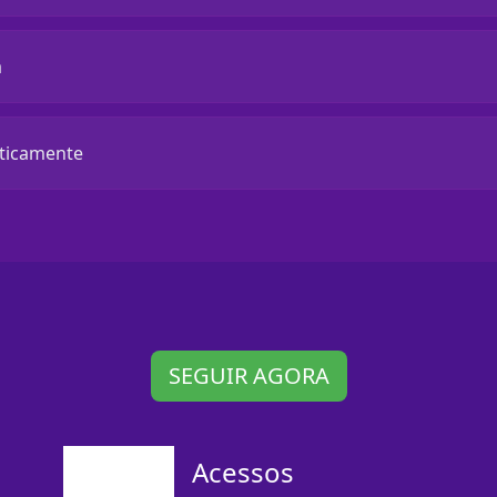
a
aticamente
SEGUIR AGORA
Acessos