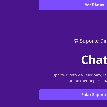
Ver Bônus
💬 Suporte Di
Cha
Suporte direto via Telegram, r
atendimento persona
Falar Suport