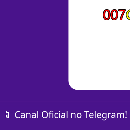
📱 Canal Oficial no Telegram!