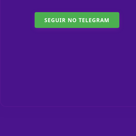
SEGUIR NO TELEGRAM