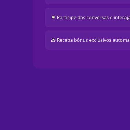
💬 Participe das conversas e interaj
🎁 Receba bônus exclusivos autom