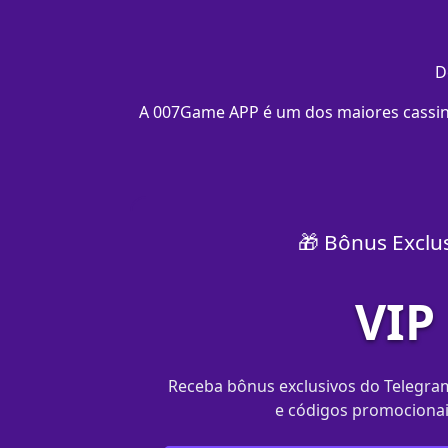
D
A 007Game APP é um dos maiores cassino
🎁 Bônus Exclu
VIP
Receba bônus exclusivos do Telegra
e códigos promocionai