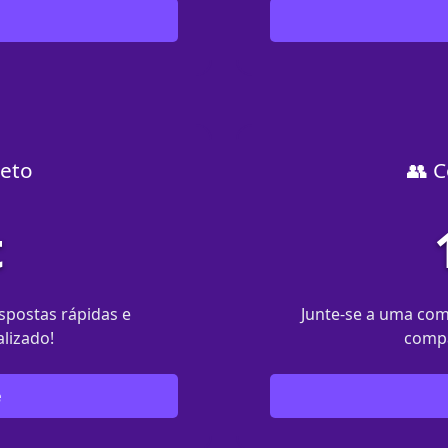
reto
👥 
t
espostas rápidas e
Junte-se a uma com
lizado!
compa
e