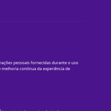
mações pessoais fornecidas durante o uso
e melhoria contínua da experiência de