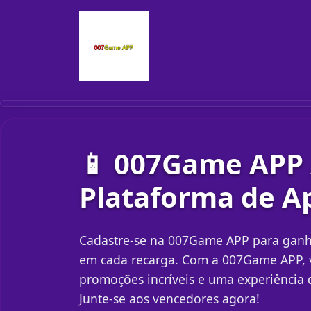
📱 007Game APP
Plataforma de A
Cadastre-se na 007Game APP para ganh
em cada recarga. Com a 007Game APP, 
promoções incríveis e uma experiência d
Junte-se aos vencedores agora!