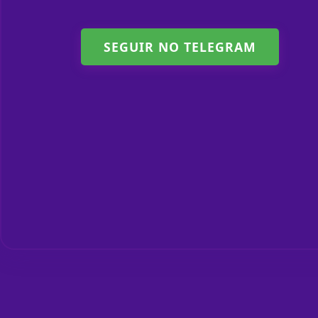
SEGUIR NO TELEGRAM