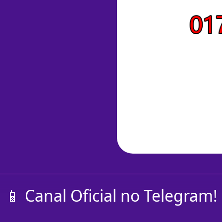
📱 Canal Oficial no Telegram!