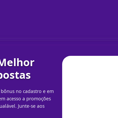
 Melhor
postas
r bônus no cadastro e em
tem acesso a promoções
ualável. Junte-se aos