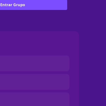
Entrar Grupo