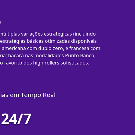
m
últiplas variações estratégicas (incluindo
stratégias básicas otimizadas disponíveis
0%, americana com duplo zero, e francesa com
ria; bacará nas modalidades Punto Banco,
favorito dos high rollers sofisticados.
cias em Tempo Real
24/7