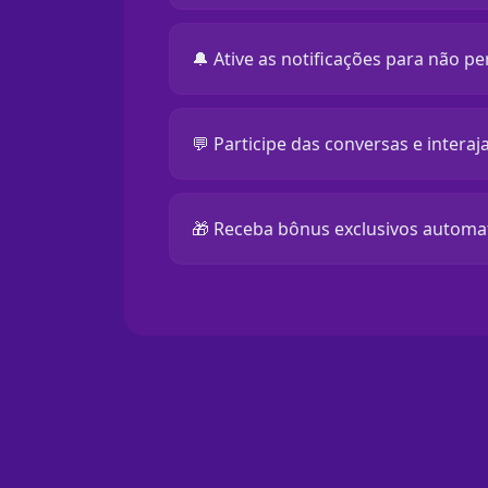
🔔 Ative as notificações para não p
💬 Participe das conversas e interaj
🎁 Receba bônus exclusivos autom