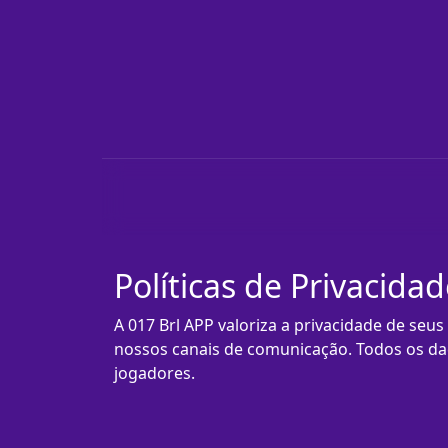
Políticas de Privacida
A 017 Brl APP valoriza a privacidade de se
nossos canais de comunicação. Todos os dad
jogadores.