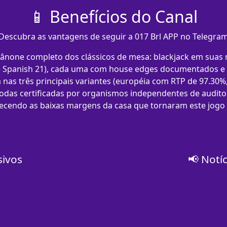
📱 Benefícios do Canal
Descubra as vantagens de seguir a 017 Brl APP no Telegra
ânone completo dos clássicos de mesa: blackjack em suas m
 e Spanish 21), cada uma com house edges documentados e e
eta nas três principais variantes (européia com RTP de 97.3
rodas certificadas por organismos independentes de audito
cendo as baixas margens da casa que tornaram este jogo o 
sivos
📢 Notí