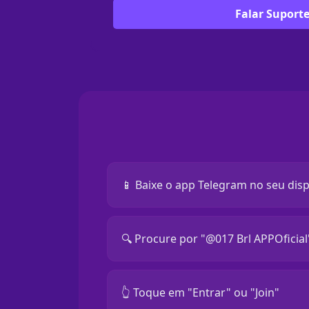
Falar Suport
📱 Baixe o app Telegram no seu disp
🔍 Procure por "@017 Brl APPOficial
👆 Toque em "Entrar" ou "Join"