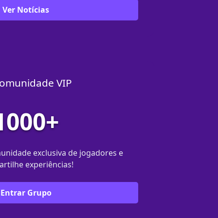
Ver Notícias
Comunidade VIP
1000+
unidade exclusiva de jogadores e
rtilhe experiências!
Entrar Grupo