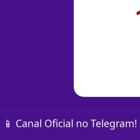
📱 Canal Oficial no Telegram!