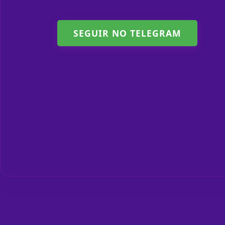
SEGUIR NO TELEGRAM