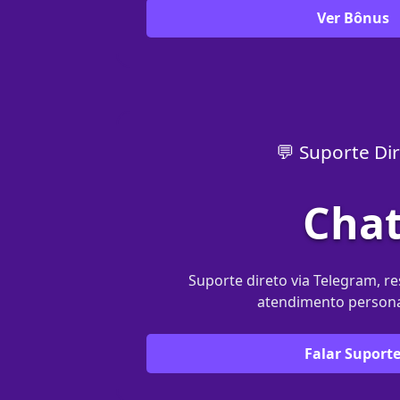
Ver Bônus
💬 Suporte Di
Cha
Suporte direto via Telegram, r
atendimento persona
Falar Suport