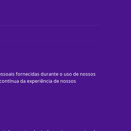
essoais fornecidas durante o uso de nossos
 contínua da experiência de nossos