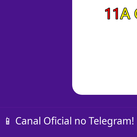
📱 Canal Oficial no Telegram!