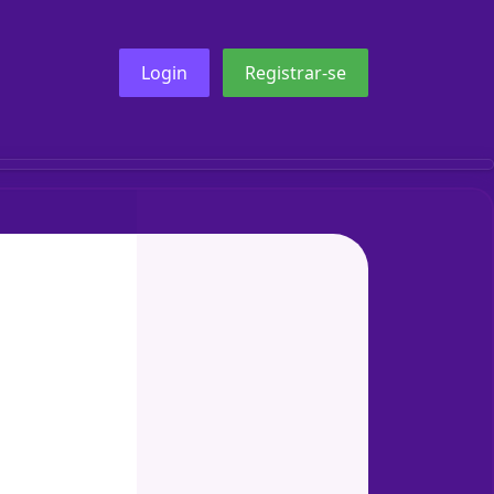
Login
Registrar-se