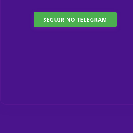
SEGUIR NO TELEGRAM