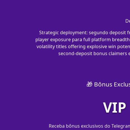
De
Strategic deployment: segundo deposit f
player exposure para full platform breadt
volatility titles offering explosive win po
second-deposit bonus claimers ex
🎁 Bônus Exclu
VIP
Receba bônus exclusivos do Telegra