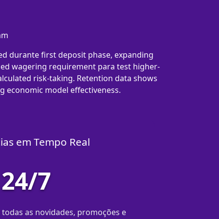
ram
d durante first deposit phase, expanding
ced wagering requirement para test higher-
calculated risk-taking. Retention data shows
ing economic model effectiveness.
cias em Tempo Real
24/7
e todas as novidades, promoções e