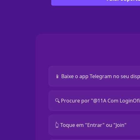
📱 Baixe o app Telegram no seu disp
🔍 Procure por "@11A Com LoginOfic
👆 Toque em "Entrar" ou "Join"