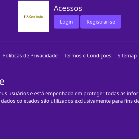
Acessos
Login
Registrar-se
Políticas de Privacidade
Termos e Condições
Sitemap
de
seus usuários e está empenhada em proteger todas as info
dados coletados são utilizados exclusivamente para fins d