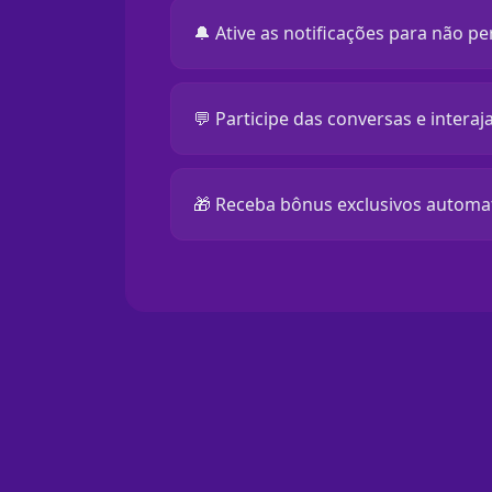
🔔 Ative as notificações para não p
💬 Participe das conversas e interaj
🎁 Receba bônus exclusivos autom