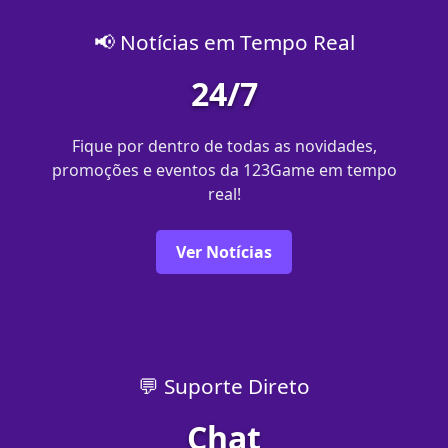
📢 Notícias em Tempo Real
24/7
Fique por dentro de todas as novidades,
promoções e eventos da 123Game em tempo
real!
Ver Notícias
💬 Suporte Direto
Chat