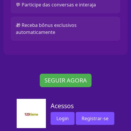
💬 Participe das conversas e interaja
🎁 Receba bônus exclusivos
automaticamente
SEGUIR AGORA
Acessos
Login
Registrar-se