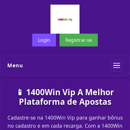
Login
Registrar-se
Menu
📱 1400Win Vip A Melhor
Plataforma de Apostas
Cadastre-se na 1400Win Vip para ganhar bônus
no cadastro e em cada recarga. Com a 1400Win