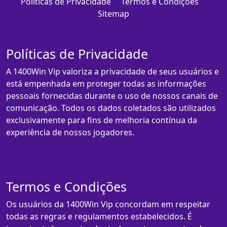
Políticas de Privacidade
Termos e Condições
Sitemap
Políticas de Privacidade
A 1400Win Vip valoriza a privacidade de seus usuários e
está empenhada em proteger todas as informações
pessoais fornecidas durante o uso de nossos canais de
comunicação. Todos os dados coletados são utilizados
exclusivamente para fins de melhoria contínua da
experiência de nossos jogadores.
Termos e Condições
Os usuários da 1400Win Vip concordam em respeitar
todas as regras e regulamentos estabelecidos. É