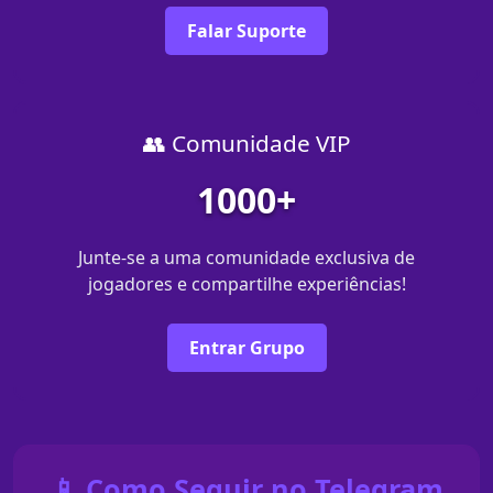
Falar Suporte
👥 Comunidade VIP
1000+
Junte-se a uma comunidade exclusiva de
jogadores e compartilhe experiências!
Entrar Grupo
📱 Como Seguir no Telegram