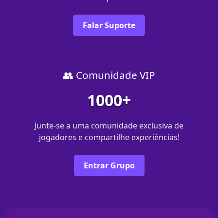
Falar Suporte
👥 Comunidade VIP
1000+
Junte-se a uma comunidade exclusiva de
jogadores e compartilhe experiências!
Entrar Grupo