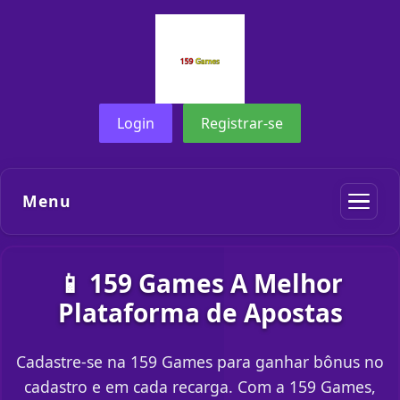
Login
Registrar-se
Menu
📱 159 Games A Melhor
Plataforma de Apostas
Cadastre-se na 159 Games para ganhar bônus no
cadastro e em cada recarga. Com a 159 Games,