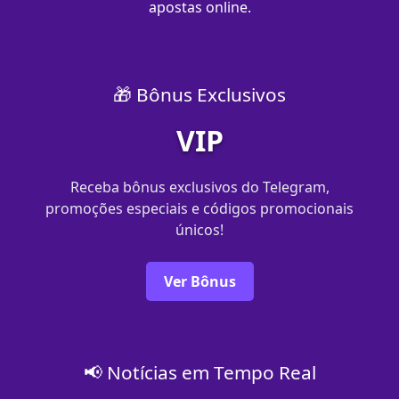
apostas online.
🎁 Bônus Exclusivos
VIP
Receba bônus exclusivos do Telegram,
promoções especiais e códigos promocionais
únicos!
Ver Bônus
📢 Notícias em Tempo Real