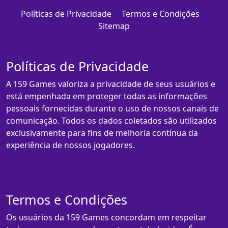
Políticas de Privacidade
Termos e Condições
Sitemap
Políticas de Privacidade
A 159 Games valoriza a privacidade de seus usuários e
está empenhada em proteger todas as informações
pessoais fornecidas durante o uso de nossos canais de
comunicação. Todos os dados coletados são utilizados
exclusivamente para fins de melhoria contínua da
experiência de nossos jogadores.
Termos e Condições
Os usuários da 159 Games concordam em respeitar