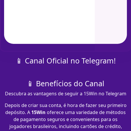
📱 Canal Oficial no Telegram!
📱 Benefícios do Canal
Descubra as vantagens de seguir a 15Win no Telegram
Depois de criar sua conta, é hora de fazer seu primeiro
depósito. A
15Win
oferece uma variedade de métodos
de pagamento seguros e convenientes para os
jogadores brasileiros, incluindo cartões de crédito,