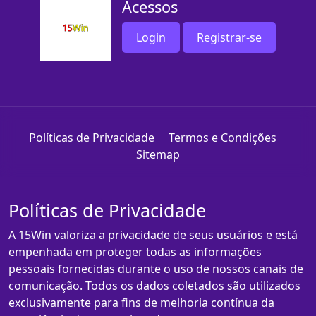
Acessos
Login
Registrar-se
Políticas de Privacidade
Termos e Condições
Sitemap
Políticas de Privacidade
A 15Win valoriza a privacidade de seus usuários e está
empenhada em proteger todas as informações
pessoais fornecidas durante o uso de nossos canais de
comunicação. Todos os dados coletados são utilizados
exclusivamente para fins de melhoria contínua da