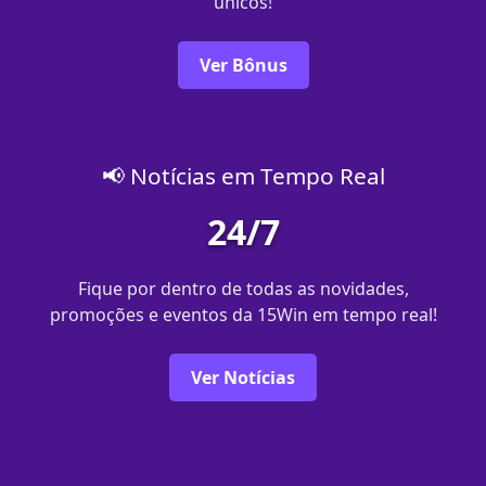
únicos!
Ver Bônus
📢 Notícias em Tempo Real
24/7
Fique por dentro de todas as novidades,
promoções e eventos da 15Win em tempo real!
Ver Notícias