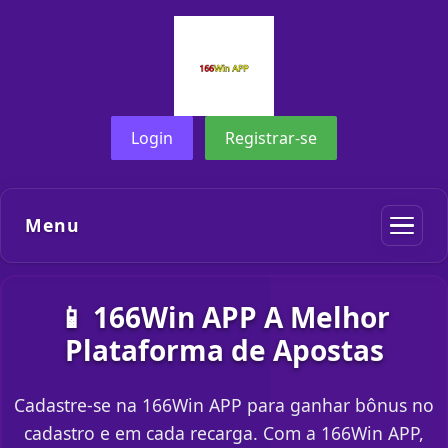
Login
Registrar-se
Menu
📱 166Win APP A Melhor
Plataforma de Apostas
Cadastre-se na 166Win APP para ganhar bônus no
cadastro e em cada recarga. Com a 166Win APP,