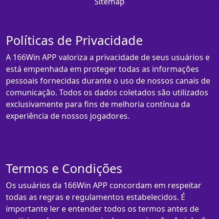
Sitemap
Políticas de Privacidade
A 166Win APP valoriza a privacidade de seus usuários e
está empenhada em proteger todas as informações
pessoais fornecidas durante o uso de nossos canais de
comunicação. Todos os dados coletados são utilizados
exclusivamente para fins de melhoria contínua da
experiência de nossos jogadores.
Termos e Condições
Os usuários da 166Win APP concordam em respeitar
todas as regras e regulamentos estabelecidos. É
importante ler e entender todos os termos antes de