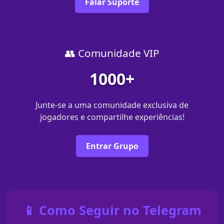
Falar Suporte
👥 Comunidade VIP
1000+
Junte-se a uma comunidade exclusiva de
jogadores e compartilhe experiências!
Entrar Grupo
📱 Como Seguir no Telegram