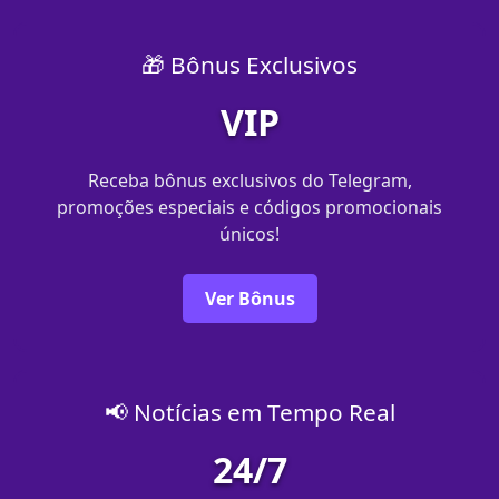
🎁 Bônus Exclusivos
VIP
Receba bônus exclusivos do Telegram,
promoções especiais e códigos promocionais
únicos!
Ver Bônus
📢 Notícias em Tempo Real
24/7