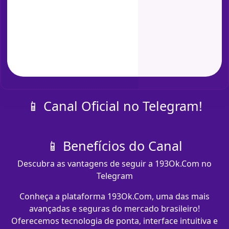
📱 Canal Oficial no Telegram!
📱 Benefícios do Canal
Descubra as vantagens de seguir a 193Ok.Com no
Telegram
Conheça a plataforma 193Ok.Com, uma das mais
avançadas e seguras do mercado brasileiro!
Oferecemos tecnologia de ponta, interface intuitiva e