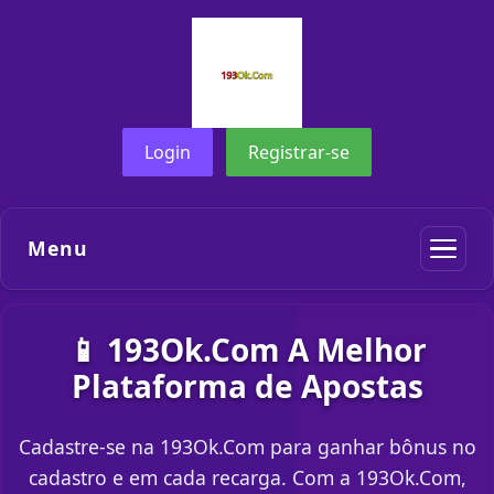
Login
Registrar-se
Menu
📱 193Ok.Com A Melhor
Plataforma de Apostas
Cadastre-se na 193Ok.Com para ganhar bônus no
cadastro e em cada recarga. Com a 193Ok.Com,