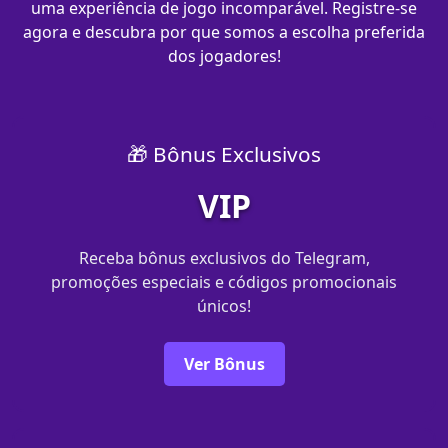
uma experiência de jogo incomparável. Registre-se
agora e descubra por que somos a escolha preferida
dos jogadores!
🎁 Bônus Exclusivos
VIP
Receba bônus exclusivos do Telegram,
promoções especiais e códigos promocionais
únicos!
Ver Bônus