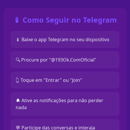
📱 Como Seguir no Telegram
📱 Baixe o app Telegram no seu dispositivo
🔍 Procure por "@193Ok.ComOficial"
👆 Toque em "Entrar" ou "Join"
🔔 Ative as notificações para não perder
nada
💬 Participe das conversas e interaja