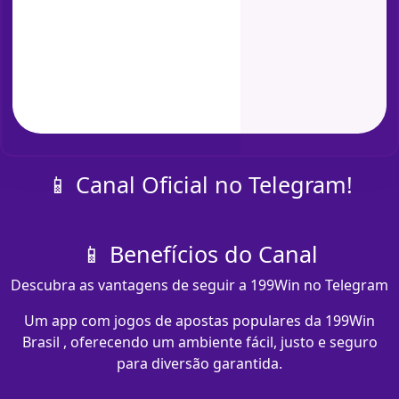
📱 Canal Oficial no Telegram!
📱 Benefícios do Canal
Descubra as vantagens de seguir a 199Win no Telegram
Um app com jogos de apostas populares da 199Win
Brasil , oferecendo um ambiente fácil, justo e seguro
para diversão garantida.