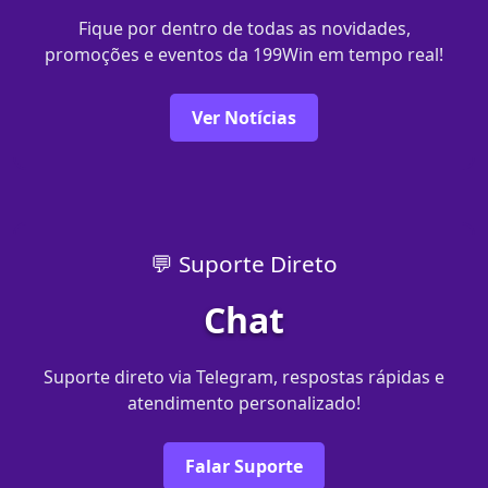
Fique por dentro de todas as novidades,
promoções e eventos da 199Win em tempo real!
Ver Notícias
💬 Suporte Direto
Chat
Suporte direto via Telegram, respostas rápidas e
atendimento personalizado!
Falar Suporte