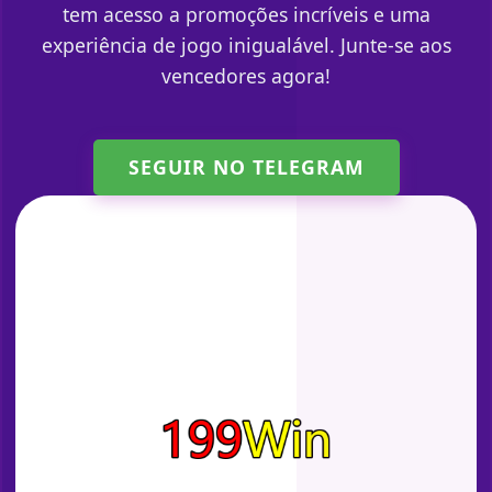
tem acesso a promoções incríveis e uma
experiência de jogo inigualável. Junte-se aos
vencedores agora!
SEGUIR NO TELEGRAM