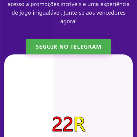
acesso a promoções incríveis e uma experiência
de jogo inigualável. Junte-se aos vencedores
agora!
SEGUIR NO TELEGRAM