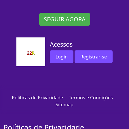
SEGUIR AGORA
Acessos
Login
Registrar-se
Políticas de Privacidade
Termos e Condições
Sitemap
Políticas de Privacidade