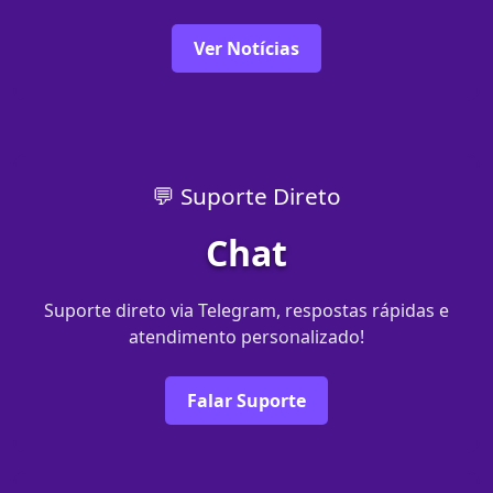
Ver Notícias
💬 Suporte Direto
Chat
Suporte direto via Telegram, respostas rápidas e
atendimento personalizado!
Falar Suporte