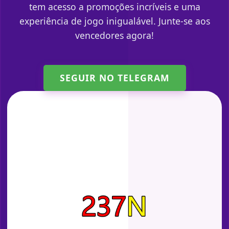
tem acesso a promoções incríveis e uma
experiência de jogo inigualável. Junte-se aos
vencedores agora!
SEGUIR NO TELEGRAM