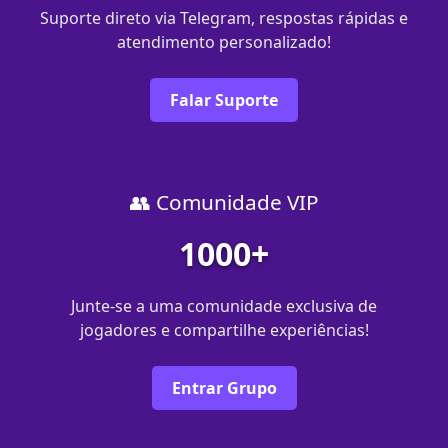
Suporte direto via Telegram, respostas rápidas e
atendimento personalizado!
Falar Suporte
👥 Comunidade VIP
1000+
Junte-se a uma comunidade exclusiva de
jogadores e compartilhe experiências!
Entrar Grupo