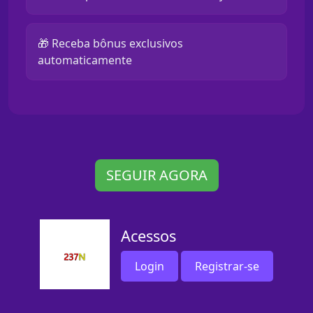
🎁 Receba bônus exclusivos
automaticamente
SEGUIR AGORA
Acessos
Login
Registrar-se