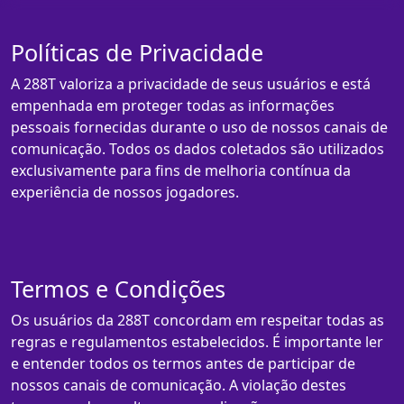
Políticas de Privacidade
A 288T valoriza a privacidade de seus usuários e está
empenhada em proteger todas as informações
pessoais fornecidas durante o uso de nossos canais de
comunicação. Todos os dados coletados são utilizados
exclusivamente para fins de melhoria contínua da
experiência de nossos jogadores.
Termos e Condições
Os usuários da 288T concordam em respeitar todas as
regras e regulamentos estabelecidos. É importante ler
e entender todos os termos antes de participar de
nossos canais de comunicação. A violação destes