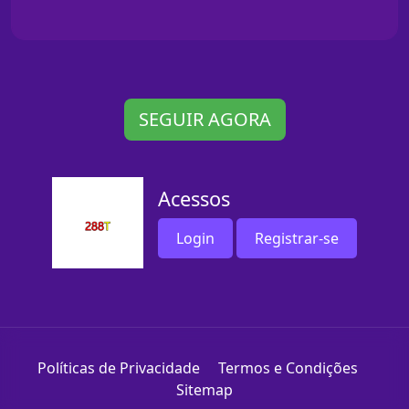
SEGUIR AGORA
Acessos
Login
Registrar-se
Políticas de Privacidade
Termos e Condições
Sitemap