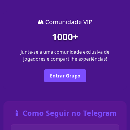
👥 Comunidade VIP
1000+
Junte-se a uma comunidade exclusiva de
jogadores e compartilhe experiências!
Entrar Grupo
📱 Como Seguir no Telegram