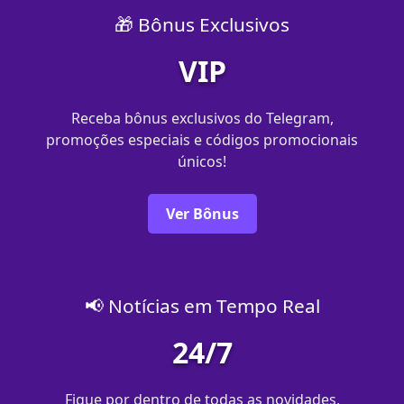
🎁 Bônus Exclusivos
VIP
Receba bônus exclusivos do Telegram,
promoções especiais e códigos promocionais
únicos!
Ver Bônus
📢 Notícias em Tempo Real
24/7
Fique por dentro de todas as novidades,