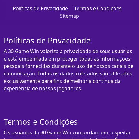
Políticas de Privacidade
Termos e Condições
Sitemap
Políticas de Privacidade
A 30 Game Win valoriza a privacidade de seus usuários
e está empenhada em proteger todas as informações
pessoais fornecidas durante o uso de nossos canais de
comunicação. Todos os dados coletados são utilizados
exclusivamente para fins de melhoria contínua da
experiência de nossos jogadores.
Termos e Condições
Os usuários da 30 Game Win concordam em respeitar