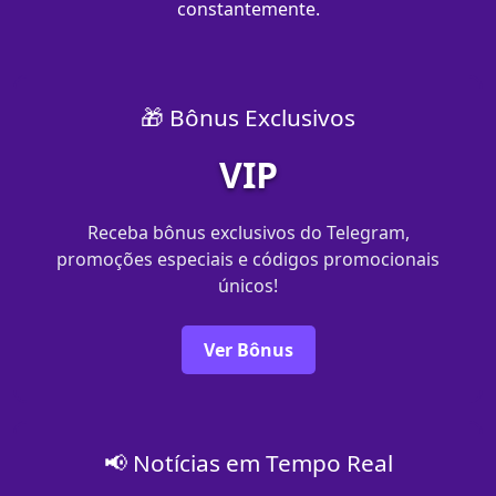
constantemente.
🎁 Bônus Exclusivos
VIP
Receba bônus exclusivos do Telegram,
promoções especiais e códigos promocionais
únicos!
Ver Bônus
📢 Notícias em Tempo Real