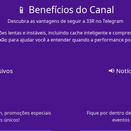
📱 Benefícios do Canal
Descubra as vantagens de seguir a 33R no Telegram
xões lentas e instáveis, incluindo cache inteligente e com
xão para ajudar você a entender quando a performance pod
sivos
📢 Notí
m, promoções especiais
Fique por dentro d
s únicos!
eventos