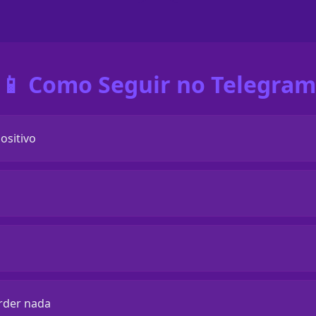
📱 Como Seguir no Telegram
ositivo
erder nada