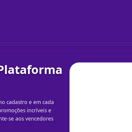
 Plataforma
no cadastro e em cada
promoções incríveis e
unte-se aos vencedores