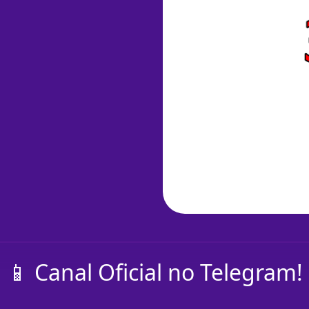
📱 Canal Oficial no Telegram!