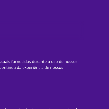
ssoais fornecidas durante o uso de nossos
 contínua da experiência de nossos