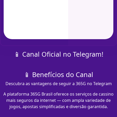
📱 Canal Oficial no Telegram!
📱 Benefícios do Canal
Descubra as vantagens de seguir a 365G no Telegram
A plataforma 365G Brasil oferece os serviços de cassino
mais seguros da internet — com ampla variedade de
jogos, apostas simplificadas e diversão garantida.