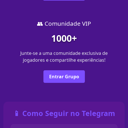
👥 Comunidade VIP
1000+
Junte-se a uma comunidade exclusiva de
jogadores e compartilhe experiências!
Entrar Grupo
📱 Como Seguir no Telegram