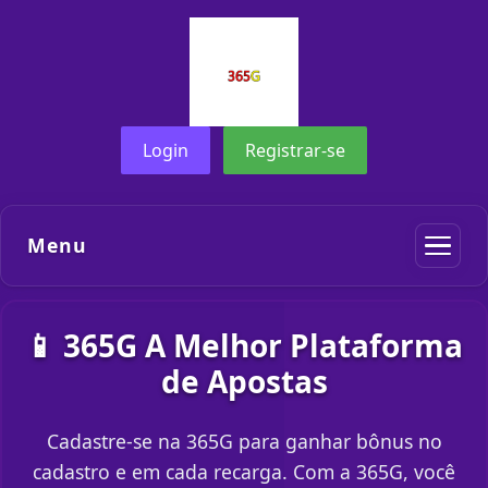
Login
Registrar-se
Menu
📱 365G A Melhor Plataforma
de Apostas
Cadastre-se na 365G para ganhar bônus no
cadastro e em cada recarga. Com a 365G, você