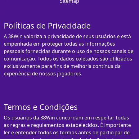
Sitemap
Políticas de Privacidade
A 38Win valoriza a privacidade de seus usuários e está
empenhada em proteger todas as informações
pessoais fornecidas durante o uso de nossos canais de
comunicação. Todos os dados coletados são utilizados
exclusivamente para fins de melhoria contínua da
experiência de nossos jogadores.
Termos e Condições
Os usuários da 38Win concordam em respeitar todas
as regras e regulamentos estabelecidos. É importante
ler e entender todos os termos antes de participar de