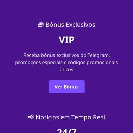
🎁 Bônus Exclusivos
VIP
Receba bônus exclusivos do Telegram,
promoções especiais e códigos promocionais
únicos!
Ver Bônus
📢 Notícias em Tempo Real
24/7