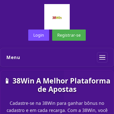
Login
Registrar-se
Menu
📱 38Win A Melhor Plataforma
de Apostas
Cadastre-se na 38Win para ganhar bônus no
cadastro e em cada recarga. Com a 38Win, você