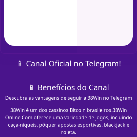
📱 Canal Oficial no Telegram!
📱 Benefícios do Canal
Descubra as vantagens de seguir a 38Win no Telegram
38Win é um dos cassinos Bitcoin brasileiros.38Win
Online Com oferece uma variedade de jogos, incluindo
caça-níqueis, pôquer, apostas esportivas, blackjack e
roleta.