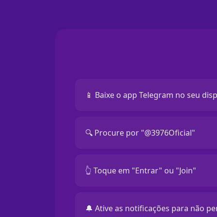
📱 Baixe o app Telegram no seu disp
🔍 Procure por "@3976Oficial"
👆 Toque em "Entrar" ou "Join"
🔔 Ative as notificações para não p