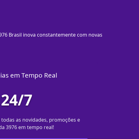
3976 Brasil inova constantemente com novas
cias em Tempo Real
24/7
e todas as novidades, promoções e
da 3976 em tempo real!