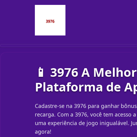
📱 3976 A Melhor
Plataforma de A
Cadastre-se na 3976 para ganhar bônus
recarga. Com a 3976, você tem acesso a
uma experiência de jogo inigualável. J
agora!