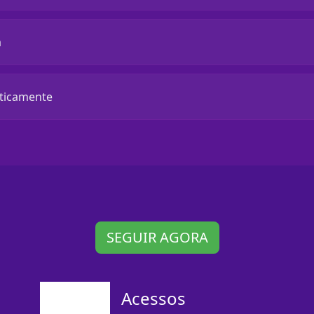
a
aticamente
SEGUIR AGORA
Acessos