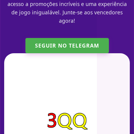
acesso a promoções incríveis e uma experiência
de jogo inigualável. Junte-se aos vencedores
agora!
SEGUIR NO TELEGRAM