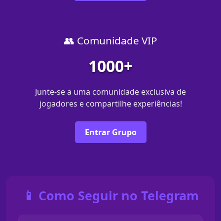
👥 Comunidade VIP
1000+
Junte-se a uma comunidade exclusiva de
jogadores e compartilhe experiências!
Entrar Grupo
📱 Como Seguir no Telegram