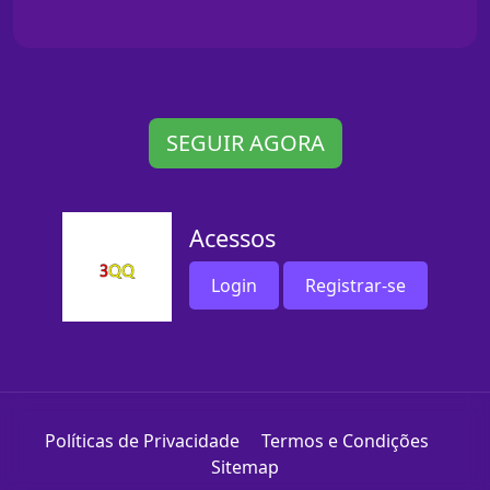
SEGUIR AGORA
Acessos
Login
Registrar-se
Políticas de Privacidade
Termos e Condições
Sitemap