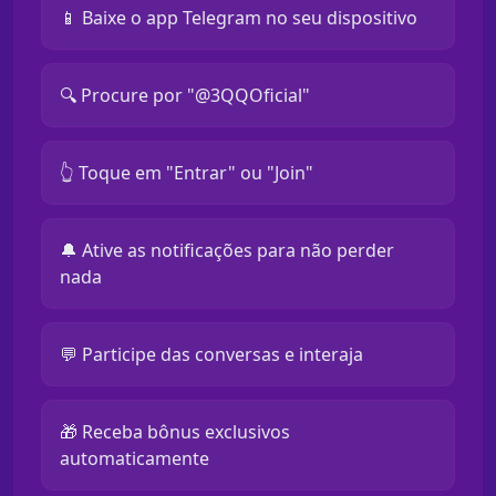
📱 Baixe o app Telegram no seu dispositivo
🔍 Procure por "@3QQOficial"
👆 Toque em "Entrar" ou "Join"
🔔 Ative as notificações para não perder
nada
💬 Participe das conversas e interaja
🎁 Receba bônus exclusivos
automaticamente