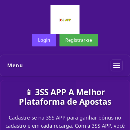
Login
Registrar-se
Menu
📱 3SS APP A Melhor
Plataforma de Apostas
Cadastre-se na 3SS APP para ganhar bônus no
cadastro e em cada recarga. Com a 3SS APP, você