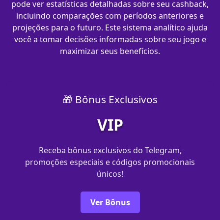
pode ver estatísticas detalhadas sobre seu cashback,
incluindo comparações com períodos anteriores e
projeções para o futuro. Este sistema analítico ajuda
você a tomar decisões informadas sobre seu jogo e
maximizar seus benefícios.
🎁 Bônus Exclusivos
VIP
Receba bônus exclusivos do Telegram,
promoções especiais e códigos promocionais
únicos!
Ver Bônus