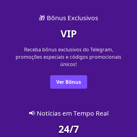
🎁 Bônus Exclusivos
VIP
Receba bônus exclusivos do Telegram,
promoções especiais e códigos promocionais
únicos!
Ver Bônus
📢 Notícias em Tempo Real
24/7