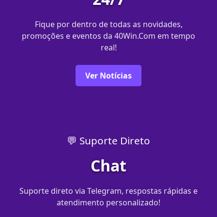
Fique por dentro de todas as novidades,
promoções e eventos da 40Win.Com em tempo
real!
Ver Notícias
💬 Suporte Direto
Chat
Suporte direto via Telegram, respostas rápidas e
atendimento personalizado!