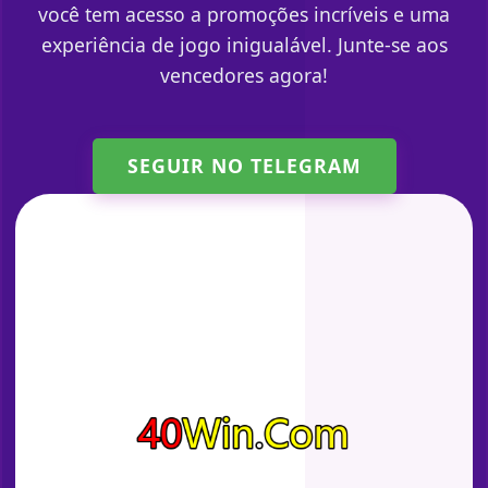
você tem acesso a promoções incríveis e uma
experiência de jogo inigualável. Junte-se aos
vencedores agora!
SEGUIR NO TELEGRAM