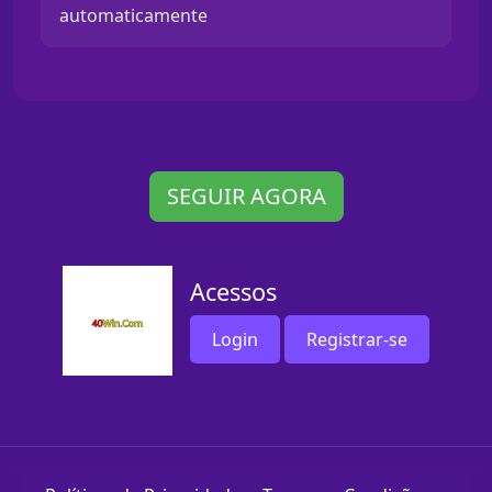
automaticamente
SEGUIR AGORA
Acessos
Login
Registrar-se