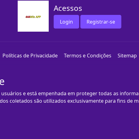
Acessos
Login
Registrar-se
Políticas de Privacidade
Termos e Condições
Sitemap
de
s usuários e está empenhada em proteger todas as informa
os coletados são utilizados exclusivamente para fins de m