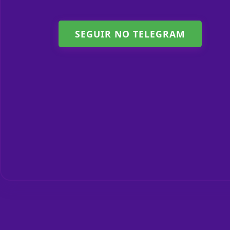
SEGUIR NO TELEGRAM