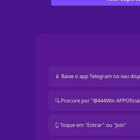
📱 Baixe o app Telegram no seu disp
🔍 Procure por "@444Win APPOficia
👆 Toque em "Entrar" ou "Join"