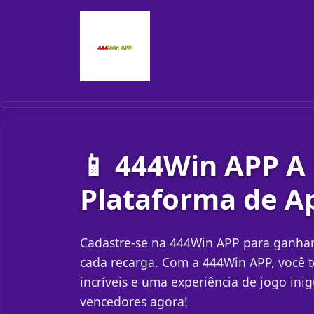
📱 444Win APP A
Plataforma de A
Cadastre-se na 444Win APP para ganha
cada recarga. Com a 444Win APP, você 
incríveis e uma experiência de jogo inig
vencedores agora!