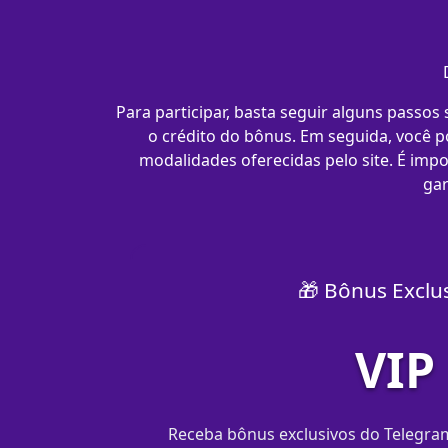
Para participar, basta seguir alguns passos 
o crédito do bônus. Em seguida, você p
modalidades oferecidas pelo site. É impo
gar
🎁 Bônus Exclu
VIP
Receba bônus exclusivos do Telegra