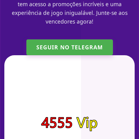
tem acesso a promoções incríveis e uma
experiência de jogo inigualável. Junte-se aos
vencedores agora!
SEGUIR NO TELEGRAM