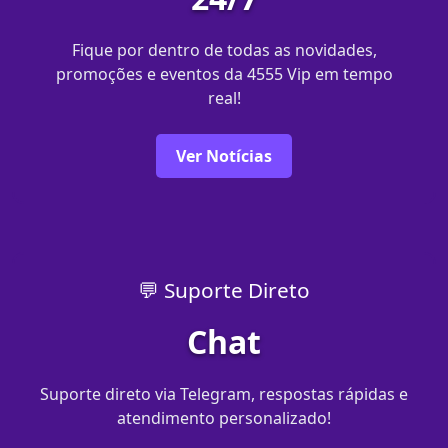
Fique por dentro de todas as novidades,
promoções e eventos da 4555 Vip em tempo
real!
Ver Notícias
💬 Suporte Direto
Chat
Suporte direto via Telegram, respostas rápidas e
atendimento personalizado!