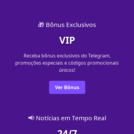
🎁 Bônus Exclusivos
VIP
Receba bônus exclusivos do Telegram,
promoções especiais e códigos promocionais
únicos!
Ver Bônus
📢 Notícias em Tempo Real
24/7