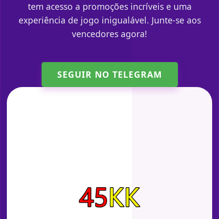
tem acesso a promoções incríveis e uma
experiência de jogo inigualável. Junte-se aos
vencedores agora!
SEGUIR NO TELEGRAM