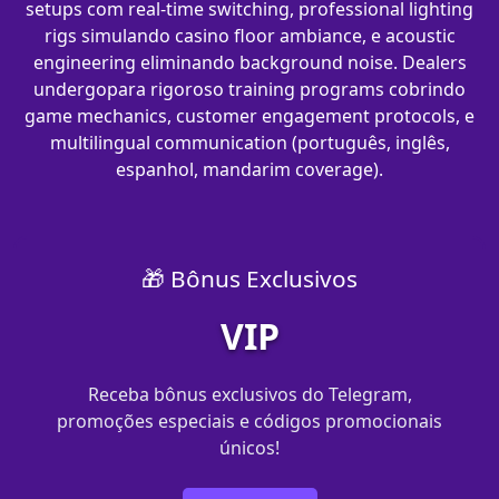
setups com real-time switching, professional lighting
rigs simulando casino floor ambiance, e acoustic
engineering eliminando background noise. Dealers
undergopara rigoroso training programs cobrindo
game mechanics, customer engagement protocols, e
multilingual communication (português, inglês,
espanhol, mandarim coverage).
🎁 Bônus Exclusivos
VIP
Receba bônus exclusivos do Telegram,
promoções especiais e códigos promocionais
únicos!