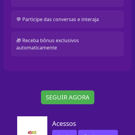
💬 Participe das conversas e interaja
🎁 Receba bônus exclusivos
automaticamente
SEGUIR AGORA
Acessos