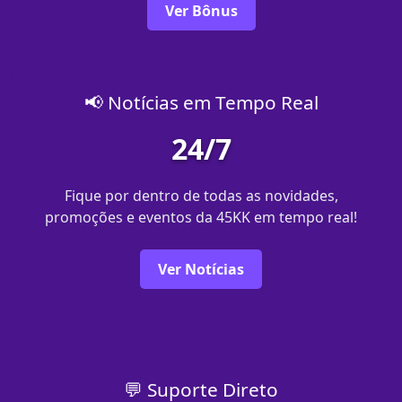
Ver Bônus
📢 Notícias em Tempo Real
24/7
Fique por dentro de todas as novidades,
promoções e eventos da 45KK em tempo real!
Ver Notícias
💬 Suporte Direto