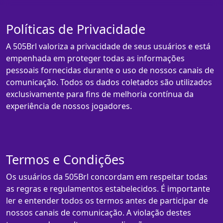
Políticas de Privacidade
A 505Brl valoriza a privacidade de seus usuários e está
empenhada em proteger todas as informações
pessoais fornecidas durante o uso de nossos canais de
comunicação. Todos os dados coletados são utilizados
exclusivamente para fins de melhoria contínua da
experiência de nossos jogadores.
Termos e Condições
Os usuários da 505Brl concordam em respeitar todas
as regras e regulamentos estabelecidos. É importante
ler e entender todos os termos antes de participar de
nossos canais de comunicação. A violação destes