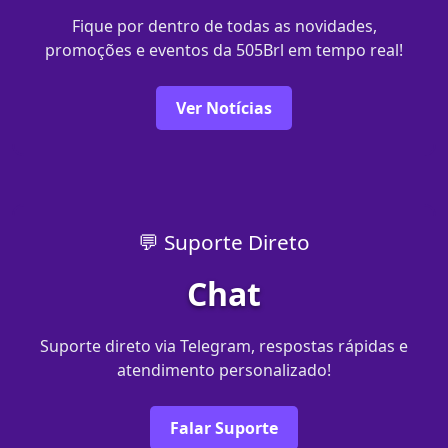
Fique por dentro de todas as novidades,
promoções e eventos da 505Brl em tempo real!
Ver Notícias
💬 Suporte Direto
Chat
Suporte direto via Telegram, respostas rápidas e
atendimento personalizado!
Falar Suporte