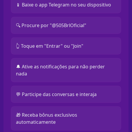
📱 Baixe o app Telegram no seu dispositivo
🔍 Procure por "@505BrlOficial"
👆 Toque em "Entrar" ou "Join"
🔔 Ative as notificações para não perder
nada
💬 Participe das conversas e interaja
🎁 Receba bônus exclusivos
automaticamente