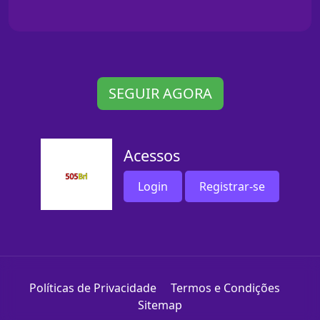
SEGUIR AGORA
Acessos
Login
Registrar-se
Políticas de Privacidade
Termos e Condições
Sitemap