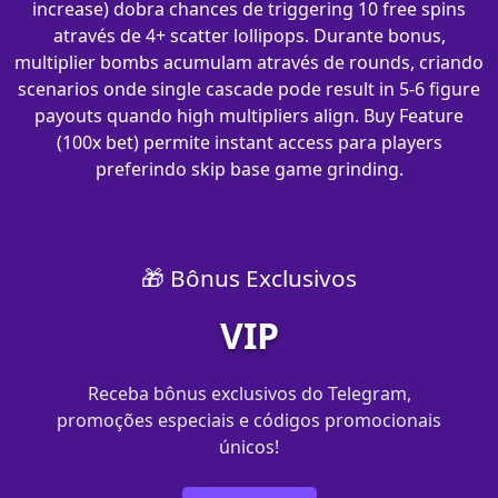
increase) dobra chances de triggering 10 free spins
através de 4+ scatter lollipops. Durante bonus,
multiplier bombs acumulam através de rounds, criando
scenarios onde single cascade pode result in 5-6 figure
payouts quando high multipliers align. Buy Feature
(100x bet) permite instant access para players
preferindo skip base game grinding.
🎁 Bônus Exclusivos
VIP
Receba bônus exclusivos do Telegram,
promoções especiais e códigos promocionais
únicos!