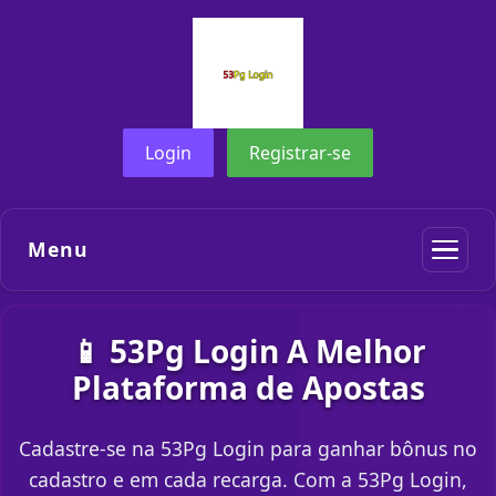
Login
Registrar-se
Menu
📱 53Pg Login A Melhor
Plataforma de Apostas
Cadastre-se na 53Pg Login para ganhar bônus no
cadastro e em cada recarga. Com a 53Pg Login,