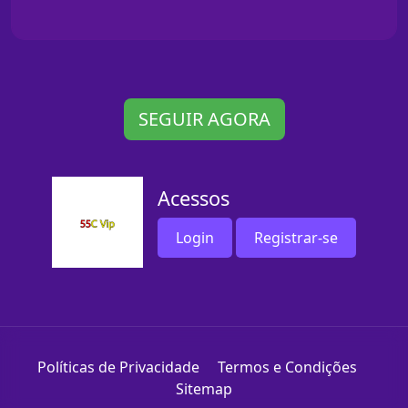
SEGUIR AGORA
Acessos
Login
Registrar-se
Políticas de Privacidade
Termos e Condições
Sitemap