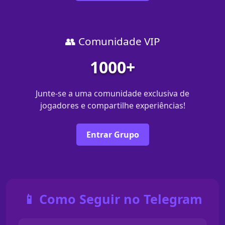
👥 Comunidade VIP
1000+
Junte-se a uma comunidade exclusiva de
jogadores e compartilhe experiências!
Entrar Grupo
📱 Como Seguir no Telegram