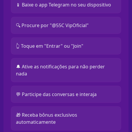
📱 Baixe o app Telegram no seu dispositivo
🔍 Procure por "@55C VipOficial"
👆 Toque em "Entrar" ou "Join"
🔔 Ative as notificações para não perder
nada
💬 Participe das conversas e interaja
🎁 Receba bônus exclusivos
automaticamente