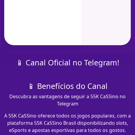
📱 Canal Oficial no Telegram!
📱 Benefícios do Canal
Descubra as vantagens de seguir a 55K CaSSino no
Telegram
A 55K CaSSino oferece todos os jogos populares, com a
plataforma 55K CaSSino Brasil disponibilizando slots,
eSports e apostas esportivas para todos os gostos.