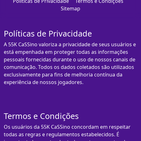
Políticas de Privacidade
Termos e Condições
Sitemap
Políticas de Privacidade
A 55K CaSSino valoriza a privacidade de seus usuários e
está empenhada em proteger todas as informações
pessoais fornecidas durante o uso de nossos canais de
comunicação. Todos os dados coletados são utilizados
exclusivamente para fins de melhoria contínua da
experiência de nossos jogadores.
Termos e Condições
Os usuários da 55K CaSSino concordam em respeitar
todas as regras e regulamentos estabelecidos. É