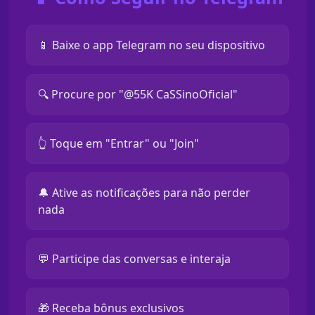
📱 Baixe o app Telegram no seu dispositivo
🔍 Procure por "@55K CaSSinoOficial"
👆 Toque em "Entrar" ou "Join"
🔔 Ative as notificações para não perder
nada
💬 Participe das conversas e interaja
🎁 Receba bônus exclusivos