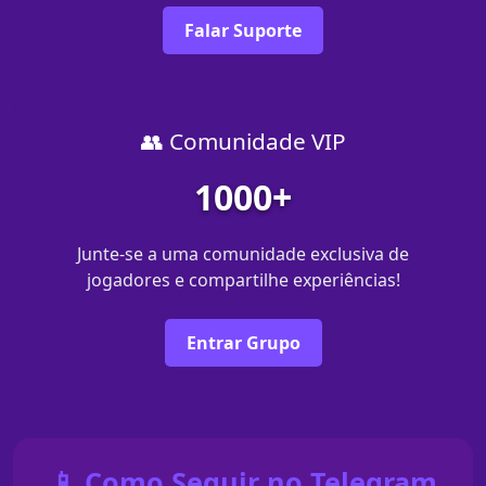
Falar Suporte
👥 Comunidade VIP
1000+
Junte-se a uma comunidade exclusiva de
jogadores e compartilhe experiências!
Entrar Grupo
📱 Como Seguir no Telegram