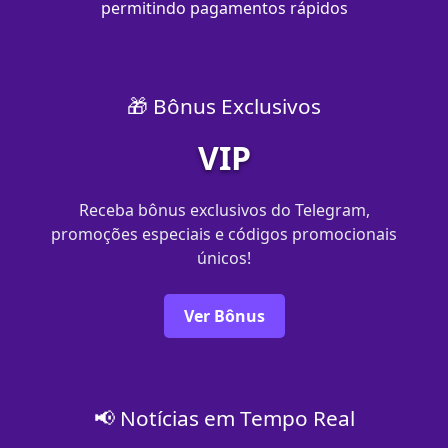
permitindo pagamentos rápidos
🎁 Bônus Exclusivos
VIP
Receba bônus exclusivos do Telegram,
promoções especiais e códigos promocionais
únicos!
Ver Bônus
📢 Notícias em Tempo Real