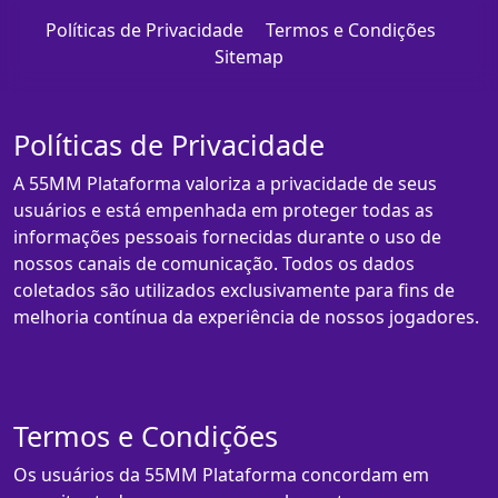
Políticas de Privacidade
Termos e Condições
Sitemap
Políticas de Privacidade
A 55MM Plataforma valoriza a privacidade de seus
usuários e está empenhada em proteger todas as
informações pessoais fornecidas durante o uso de
nossos canais de comunicação. Todos os dados
coletados são utilizados exclusivamente para fins de
melhoria contínua da experiência de nossos jogadores.
Termos e Condições
Os usuários da 55MM Plataforma concordam em