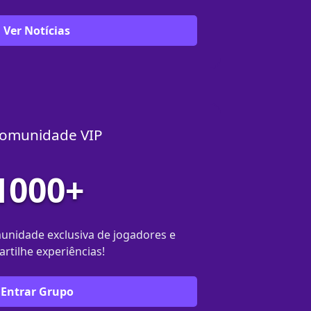
Ver Notícias
Comunidade VIP
1000+
unidade exclusiva de jogadores e
rtilhe experiências!
Entrar Grupo