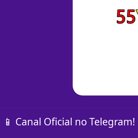
📱 Canal Oficial no Telegram!