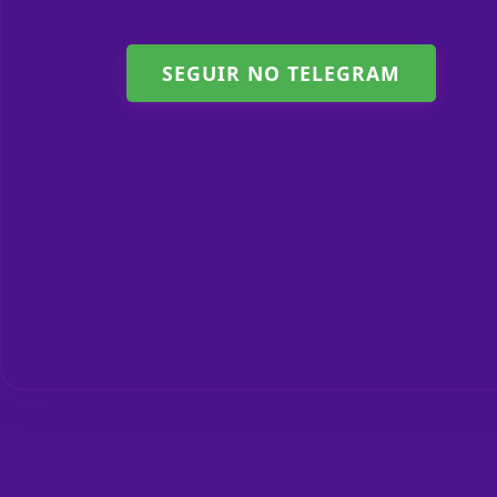
SEGUIR NO TELEGRAM