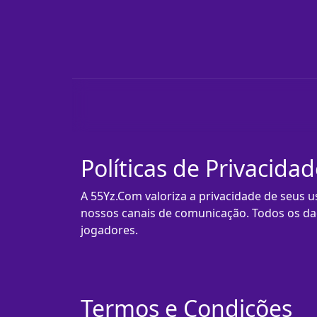
Políticas de Privacida
A 55Yz.Com valoriza a privacidade de seus 
nossos canais de comunicação. Todos os dad
jogadores.
Termos e Condições