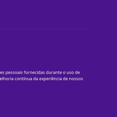
es pessoais fornecidas durante o uso de
elhoria contínua da experiência de nossos