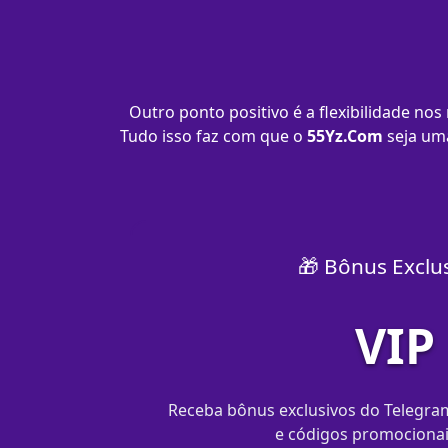
Outro ponto positivo é a flexibilidade nos
Tudo isso faz com que o
55Yz.Com
seja uma
🎁 Bônus Exclu
VIP
Receba bônus exclusivos do Telegra
e códigos promocionai