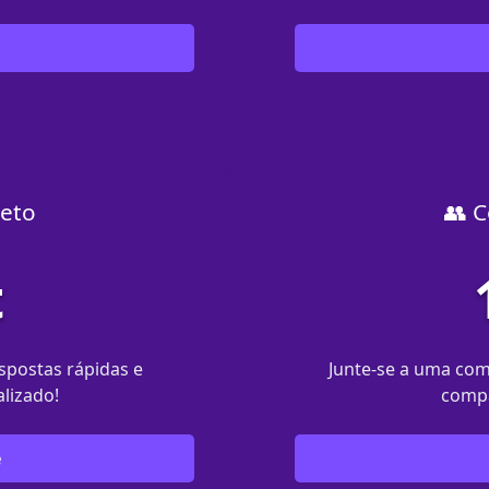
reto
👥 
t
espostas rápidas e
Junte-se a uma com
lizado!
compa
e