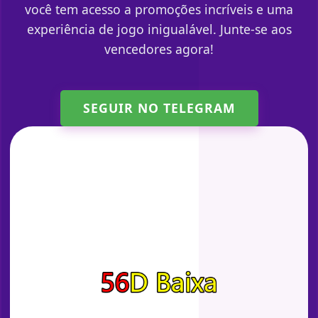
você tem acesso a promoções incríveis e uma
experiência de jogo inigualável. Junte-se aos
vencedores agora!
SEGUIR NO TELEGRAM