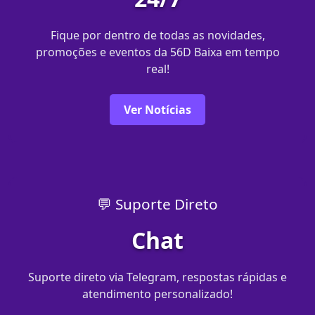
Fique por dentro de todas as novidades,
promoções e eventos da 56D Baixa em tempo
real!
Ver Notícias
💬 Suporte Direto
Chat
Suporte direto via Telegram, respostas rápidas e
atendimento personalizado!