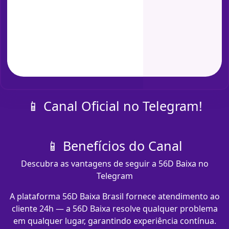
📱 Canal Oficial no Telegram!
📱 Benefícios do Canal
Descubra as vantagens de seguir a 56D Baixa no
Telegram
A plataforma 56D Baixa Brasil fornece atendimento ao
cliente 24h — a 56D Baixa resolve qualquer problema
em qualquer lugar, garantindo experiência contínua.