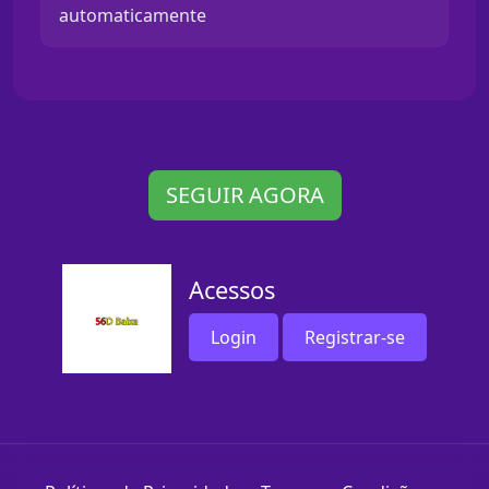
automaticamente
SEGUIR AGORA
Acessos
Login
Registrar-se