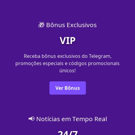
🎁 Bônus Exclusivos
VIP
Receba bônus exclusivos do Telegram,
promoções especiais e códigos promocionais
únicos!
Ver Bônus
📢 Notícias em Tempo Real
24/7