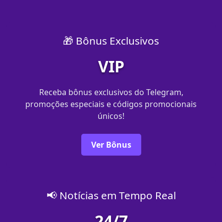
🎁 Bônus Exclusivos
VIP
Receba bônus exclusivos do Telegram,
promoções especiais e códigos promocionais
únicos!
Ver Bônus
📢 Notícias em Tempo Real
24/7