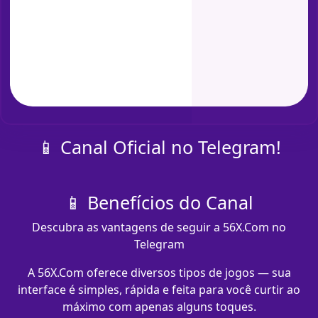
📱 Canal Oficial no Telegram!
📱 Benefícios do Canal
Descubra as vantagens de seguir a 56X.Com no
Telegram
A 56X.Com oferece diversos tipos de jogos — sua
interface é simples, rápida e feita para você curtir ao
máximo com apenas alguns toques.