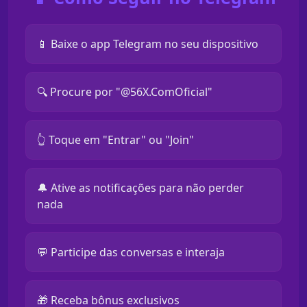
📱 Baixe o app Telegram no seu dispositivo
🔍 Procure por "@56X.ComOficial"
👆 Toque em "Entrar" ou "Join"
🔔 Ative as notificações para não perder
nada
💬 Participe das conversas e interaja
🎁 Receba bônus exclusivos