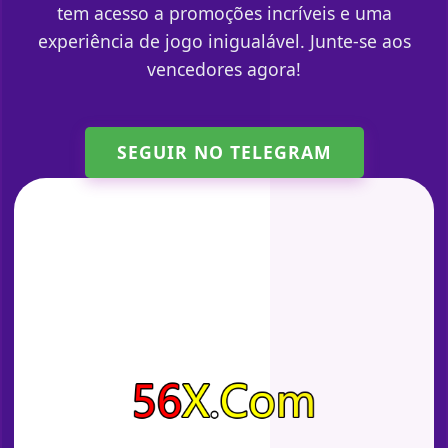
tem acesso a promoções incríveis e uma
experiência de jogo inigualável. Junte-se aos
vencedores agora!
SEGUIR NO TELEGRAM