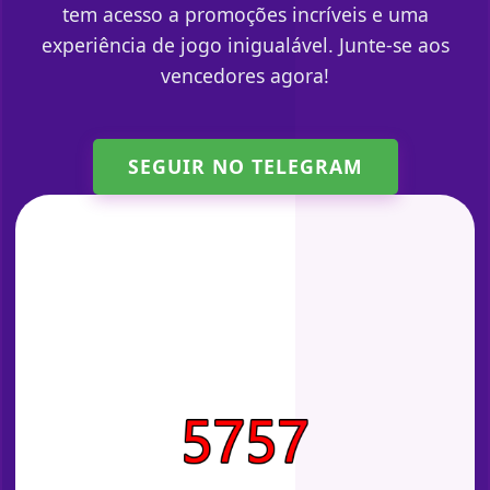
tem acesso a promoções incríveis e uma
experiência de jogo inigualável. Junte-se aos
vencedores agora!
SEGUIR NO TELEGRAM