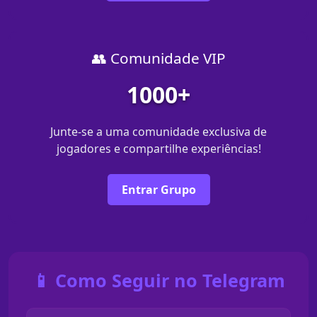
👥 Comunidade VIP
1000+
Junte-se a uma comunidade exclusiva de
jogadores e compartilhe experiências!
Entrar Grupo
📱 Como Seguir no Telegram