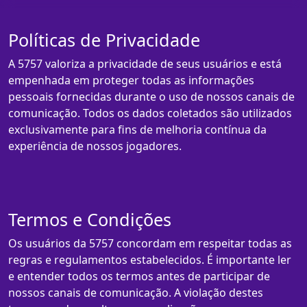
Políticas de Privacidade
A 5757 valoriza a privacidade de seus usuários e está
empenhada em proteger todas as informações
pessoais fornecidas durante o uso de nossos canais de
comunicação. Todos os dados coletados são utilizados
exclusivamente para fins de melhoria contínua da
experiência de nossos jogadores.
Termos e Condições
Os usuários da 5757 concordam em respeitar todas as
regras e regulamentos estabelecidos. É importante ler
e entender todos os termos antes de participar de
nossos canais de comunicação. A violação destes