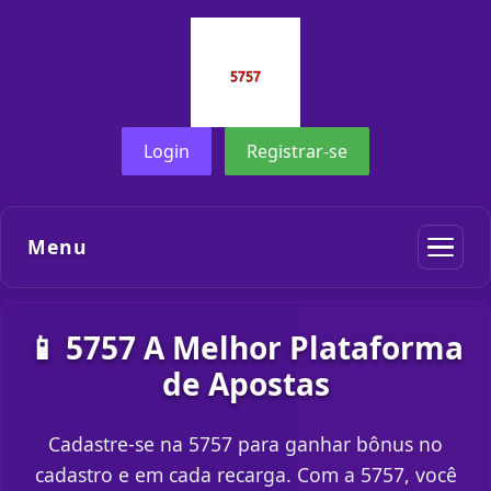
Login
Registrar-se
Menu
📱 5757 A Melhor Plataforma
de Apostas
Cadastre-se na 5757 para ganhar bônus no
cadastro e em cada recarga. Com a 5757, você