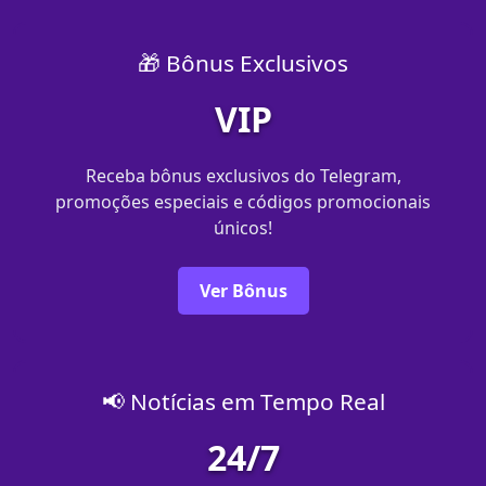
🎁 Bônus Exclusivos
VIP
Receba bônus exclusivos do Telegram,
promoções especiais e códigos promocionais
únicos!
Ver Bônus
📢 Notícias em Tempo Real
24/7