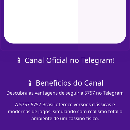
📱 Canal Oficial no Telegram!
📱 Benefícios do Canal
Descubra as vantagens de seguir a 5757 no Telegram
A 5757 5757 Brasil oferece versões clássicas e
modernas de jogos, simulando com realismo total o
ambiente de um cassino físico.