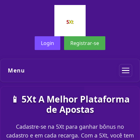
Login
Registrar-se
Menu
📱 5Xt A Melhor Plataforma
de Apostas
Cadastre-se na 5Xt para ganhar bônus no
cadastro e em cada recarga. Com a 5Xt, você tem