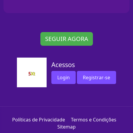
SEGUIR AGORA
Acessos
Login
Registrar-se
Políticas de Privacidade
Termos e Condições
Sitemap