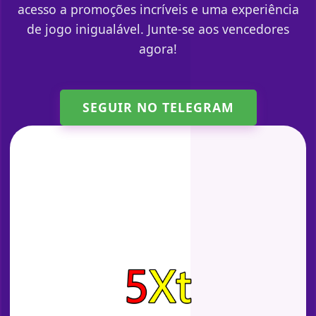
acesso a promoções incríveis e uma experiência
de jogo inigualável. Junte-se aos vencedores
agora!
SEGUIR NO TELEGRAM