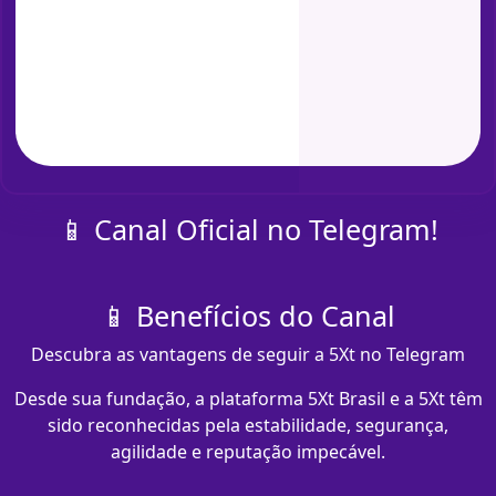
📱 Canal Oficial no Telegram!
📱 Benefícios do Canal
Descubra as vantagens de seguir a 5Xt no Telegram
Desde sua fundação, a plataforma 5Xt Brasil e a 5Xt têm
sido reconhecidas pela estabilidade, segurança,
agilidade e reputação impecável.