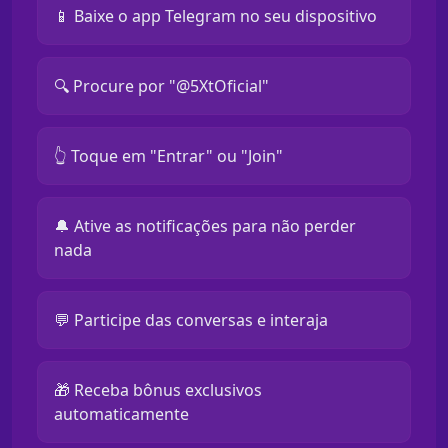
📱 Baixe o app Telegram no seu dispositivo
🔍 Procure por "@5XtOficial"
👆 Toque em "Entrar" ou "Join"
🔔 Ative as notificações para não perder
nada
💬 Participe das conversas e interaja
🎁 Receba bônus exclusivos
automaticamente