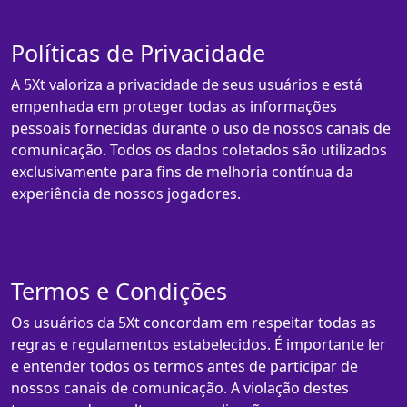
Políticas de Privacidade
A 5Xt valoriza a privacidade de seus usuários e está
empenhada em proteger todas as informações
pessoais fornecidas durante o uso de nossos canais de
comunicação. Todos os dados coletados são utilizados
exclusivamente para fins de melhoria contínua da
experiência de nossos jogadores.
Termos e Condições
Os usuários da 5Xt concordam em respeitar todas as
regras e regulamentos estabelecidos. É importante ler
e entender todos os termos antes de participar de
nossos canais de comunicação. A violação destes