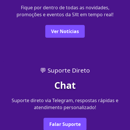
Fique por dentro de todas as novidades,
promoções e eventos da 5Xt em tempo real!
Ver Notícias
💬 Suporte Direto
Chat
Suporte direto via Telegram, respostas rápidas e
atendimento personalizado!
Falar Suporte