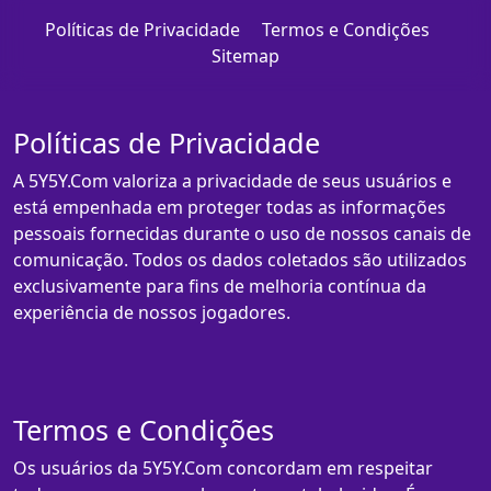
Políticas de Privacidade
Termos e Condições
Sitemap
Políticas de Privacidade
A 5Y5Y.Com valoriza a privacidade de seus usuários e
está empenhada em proteger todas as informações
pessoais fornecidas durante o uso de nossos canais de
comunicação. Todos os dados coletados são utilizados
exclusivamente para fins de melhoria contínua da
experiência de nossos jogadores.
Termos e Condições
Os usuários da 5Y5Y.Com concordam em respeitar