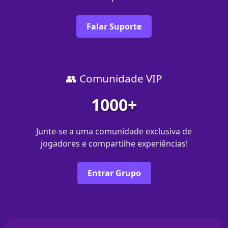
Falar Suporte
👥 Comunidade VIP
1000+
Junte-se a uma comunidade exclusiva de
jogadores e compartilhe experiências!
Entrar Grupo