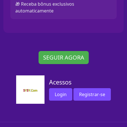
🎁 Receba bônus exclusivos
automaticamente
SEGUIR AGORA
Acessos
Login
Registrar-se