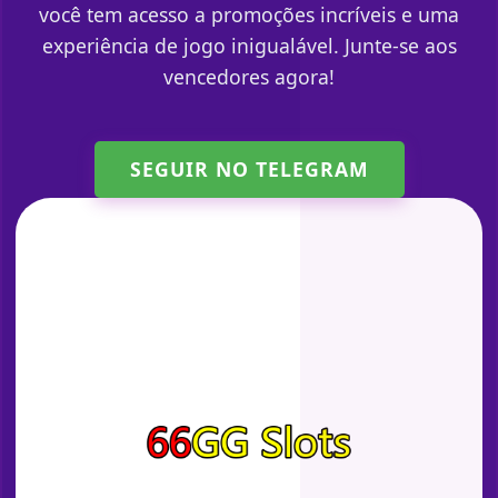
você tem acesso a promoções incríveis e uma
experiência de jogo inigualável. Junte-se aos
vencedores agora!
SEGUIR NO TELEGRAM