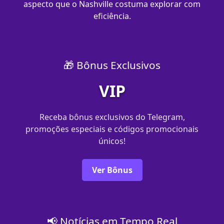
aspecto que o Nashville costuma explorar com
eficiência.
🎁 Bônus Exclusivos
VIP
Receba bônus exclusivos do Telegram,
promoções especiais e códigos promocionais
únicos!
Ver Bônus
📢 Notícias em Tempo Real