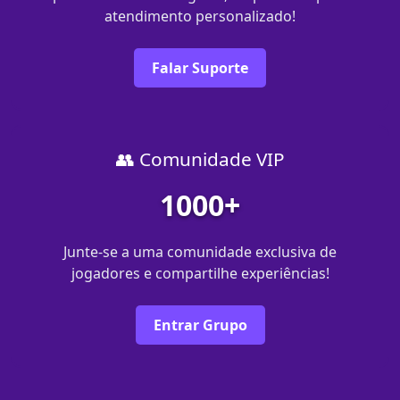
atendimento personalizado!
Falar Suporte
👥 Comunidade VIP
1000+
Junte-se a uma comunidade exclusiva de
jogadores e compartilhe experiências!
Entrar Grupo