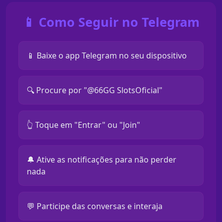
📱 Como Seguir no Telegram
📱 Baixe o app Telegram no seu dispositivo
🔍 Procure por "@66GG SlotsOficial"
👆 Toque em "Entrar" ou "Join"
🔔 Ative as notificações para não perder
nada
💬 Participe das conversas e interaja