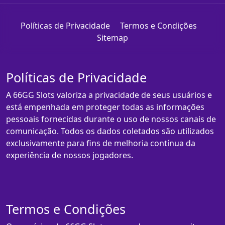
Políticas de Privacidade
Termos e Condições
Sitemap
Políticas de Privacidade
A 66GG Slots valoriza a privacidade de seus usuários e
está empenhada em proteger todas as informações
pessoais fornecidas durante o uso de nossos canais de
comunicação. Todos os dados coletados são utilizados
exclusivamente para fins de melhoria contínua da
experiência de nossos jogadores.
Termos e Condições