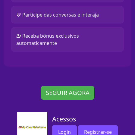
💬 Participe das conversas e interaja
🎁 Receba bônus exclusivos
automaticamente
SEGUIR AGORA
Acessos
Login
Registrar-se