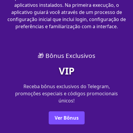
aplicativos instalados. Na primeira execução, o
aplicativo guiará você através de um processo de
configuração inicial que inclui login, configuração de
preferências e familiarização com a interface.
🎁 Bônus Exclusivos
VIP
Receba bônus exclusivos do Telegram,
promoções especiais e códigos promocionais
únicos!
Ver Bônus