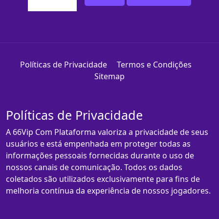
Políticas de Privacidade
Termos e Condições
Sitemap
Políticas de Privacidade
A 66Vip Com Plataforma valoriza a privacidade de seus
usuários e está empenhada em proteger todas as
informações pessoais fornecidas durante o uso de
nossos canais de comunicação. Todos os dados
coletados são utilizados exclusivamente para fins de
melhoria contínua da experiência de nossos jogadores.