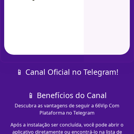
📱 Canal Oficial no Telegram!
📱 Benefícios do Canal
Descubra as vantagens de seguir a 66Vip Com
Plataforma no Telegram
Após a instalação ser concluída, você pode abrir o
aplicativo diretamente ou encontrá-lo na lista de