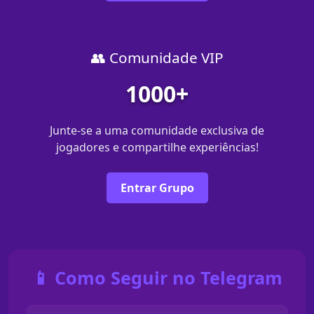
👥 Comunidade VIP
1000+
Junte-se a uma comunidade exclusiva de
jogadores e compartilhe experiências!
Entrar Grupo
📱 Como Seguir no Telegram