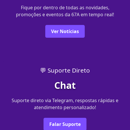
Fique por dentro de todas as novidades,
promoções e eventos da 67A em tempo real!
Ver Notícias
💬 Suporte Direto
Chat
Suporte direto via Telegram, respostas rápidas e
atendimento personalizado!
Falar Suporte