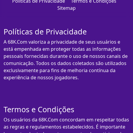
Políticas de Privacidade
Termos e Condições
Sitemap
Políticas de Privacidade
A 68K.Com valoriza a privacidade de seus usuários e
está empenhada em proteger todas as informações
pessoais fornecidas durante o uso de nossos canais de
comunicação. Todos os dados coletados são utilizados
exclusivamente para fins de melhoria contínua da
experiência de nossos jogadores.
Termos e Condições
Os usuários da 68K.Com concordam em respeitar todas
as regras e regulamentos estabelecidos. É importante