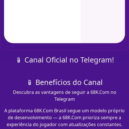
📱 Canal Oficial no Telegram!
📱 Benefícios do Canal
Descubra as vantagens de seguir a 68K.Com no
Telegram
A plataforma 68K.Com Brasil segue um modelo próprio
de desenvolvimento — a 68K.Com prioriza sempre a
experiência do jogador com atualizações constantes.