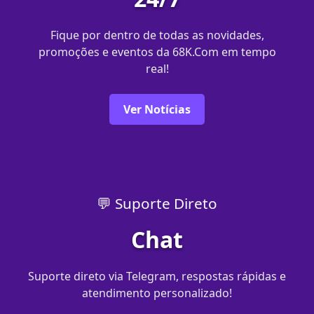
Fique por dentro de todas as novidades,
promoções e eventos da 68K.Com em tempo
real!
Ver Notícias
💬 Suporte Direto
Chat
Suporte direto via Telegram, respostas rápidas e
atendimento personalizado!