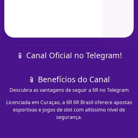
📱 Canal Oficial no Telegram!
📱 Benefícios do Canal
Descubra as vantagens de seguir a 6R no Telegram
Licenciada em Curaçao, a 6R 6R Brasil oferece apostas
esportivas e jogos de slot com altíssimo nível de
segurança.