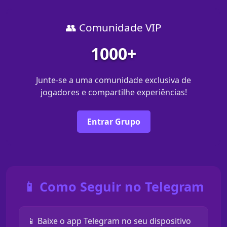
👥 Comunidade VIP
1000+
Junte-se a uma comunidade exclusiva de
jogadores e compartilhe experiências!
Entrar Grupo
📱 Como Seguir no Telegram
📱 Baixe o app Telegram no seu dispositivo