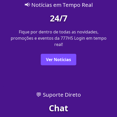
📢 Notícias em Tempo Real
24/7
Fique por dentro de todas as novidades,
promoções e eventos da 777H5 Login em tempo
real!
Ver Notícias
💬 Suporte Direto
Chat