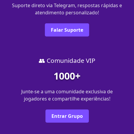
Suporte direto via Telegram, respostas rápidas e
atendimento personalizado!
Falar Suporte
👥 Comunidade VIP
1000+
Junte-se a uma comunidade exclusiva de
jogadores e compartilhe experiências!
Entrar Grupo