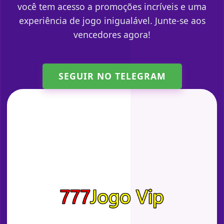
você tem acesso a promoções incríveis e uma
experiência de jogo inigualável. Junte-se aos
vencedores agora!
SEGUIR NO TELEGRAM