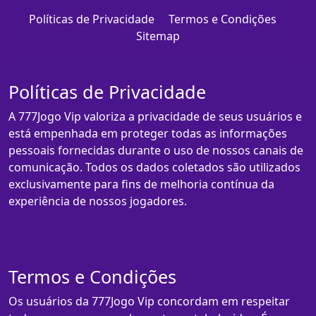
Políticas de Privacidade
Termos e Condições
Sitemap
Políticas de Privacidade
A 777Jogo Vip valoriza a privacidade de seus usuários e
está empenhada em proteger todas as informações
pessoais fornecidas durante o uso de nossos canais de
comunicação. Todos os dados coletados são utilizados
exclusivamente para fins de melhoria contínua da
experiência de nossos jogadores.
Termos e Condições
Os usuários da 777Jogo Vip concordam em respeitar