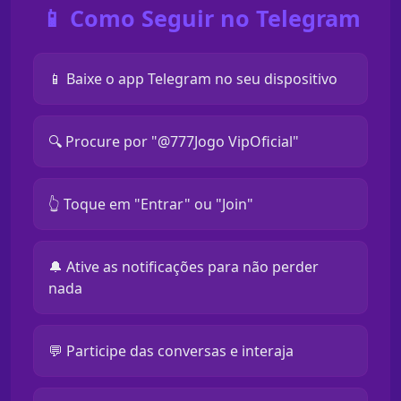
📱 Como Seguir no Telegram
📱 Baixe o app Telegram no seu dispositivo
🔍 Procure por "@777Jogo VipOficial"
👆 Toque em "Entrar" ou "Join"
🔔 Ative as notificações para não perder
nada
💬 Participe das conversas e interaja