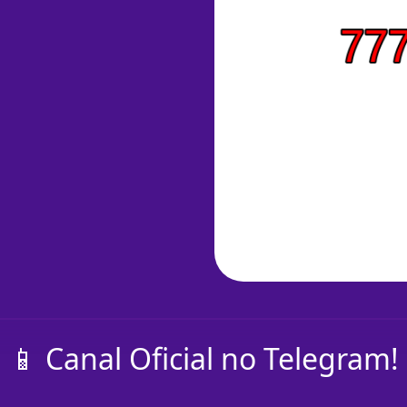
📱 Canal Oficial no Telegram!