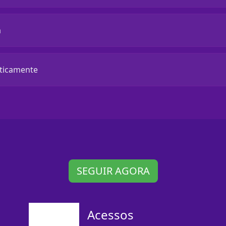
a
aticamente
SEGUIR AGORA
Acessos