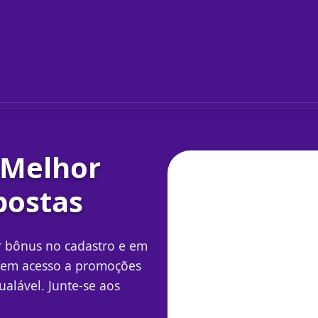
 Melhor
postas
r bônus no cadastro e em
 tem acesso a promoções
ualável. Junte-se aos