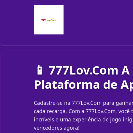
📱 777Lov.Com A
Plataforma de A
Cadastre-se na 777Lov.Com para ganha
cada recarga. Com a 777Lov.Com, você
incríveis e uma experiência de jogo inig
vencedores agora!