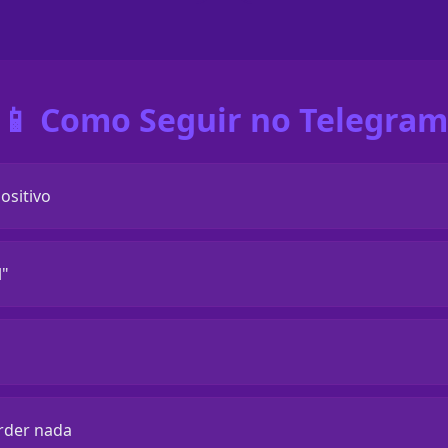
📱 Como Seguir no Telegram
ositivo
l"
erder nada