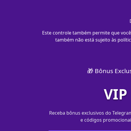
Este controle também permite que você f
também não está sujeito às políti
🎁 Bônus Exclu
VIP
Receba bônus exclusivos do Telegra
e códigos promocionai