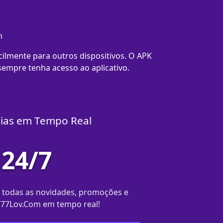
m
cilmente para outros dispositivos. O APK
sempre tenha acesso ao aplicativo.
cias em Tempo Real
24/7
e todas as novidades, promoções e
777Lov.Com em tempo real!