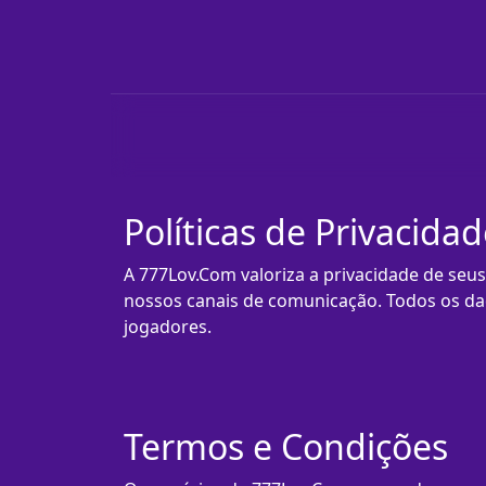
Políticas de Privacida
A 777Lov.Com valoriza a privacidade de seu
nossos canais de comunicação. Todos os dad
jogadores.
Termos e Condições