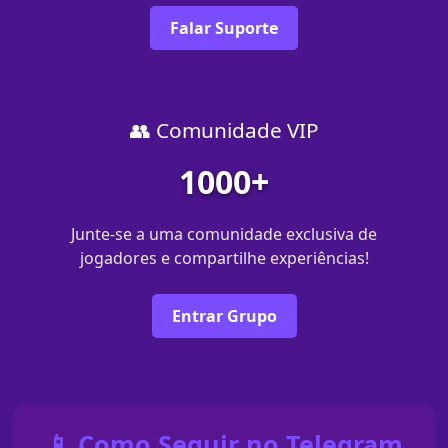
Falar Suporte
👥 Comunidade VIP
1000+
Junte-se a uma comunidade exclusiva de
jogadores e compartilhe experiências!
Entrar Grupo
📱 Como Seguir no Telegram