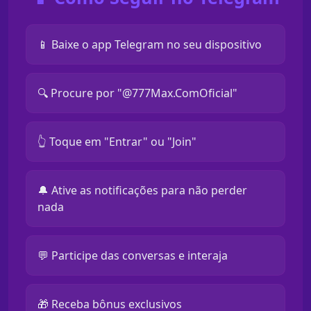
📱 Baixe o app Telegram no seu dispositivo
🔍 Procure por "@777Max.ComOficial"
👆 Toque em "Entrar" ou "Join"
🔔 Ative as notificações para não perder
nada
💬 Participe das conversas e interaja
🎁 Receba bônus exclusivos