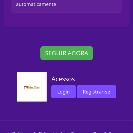
automaticamente
SEGUIR AGORA
Acessos
Login
Registrar-se