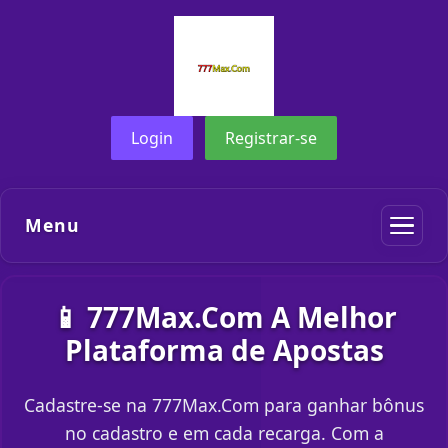
Login
Registrar-se
Menu
📱 777Max.Com A Melhor
Plataforma de Apostas
Cadastre-se na 777Max.Com para ganhar bônus
no cadastro e em cada recarga. Com a