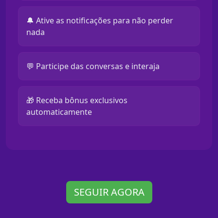
🔔 Ative as notificações para não perder
nada
💬 Participe das conversas e interaja
🎁 Receba bônus exclusivos
automaticamente
SEGUIR AGORA