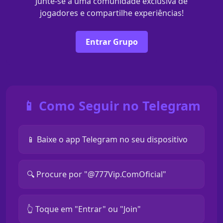
Junte-se a uma comunidade exclusiva de
jogadores e compartilhe experiências!
Entrar Grupo
📱 Como Seguir no Telegram
📱 Baixe o app Telegram no seu dispositivo
🔍 Procure por "@777Vip.ComOficial"
👆 Toque em "Entrar" ou "Join"