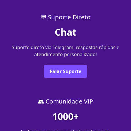
💬 Suporte Direto
Chat
Suporte direto via Telegram, respostas rápidas e
atendimento personalizado!
Falar Suporte
👥 Comunidade VIP
1000+