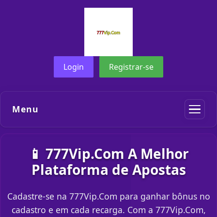
Login
Registrar-se
Menu
📱 777Vip.Com A Melhor
Plataforma de Apostas
Cadastre-se na 777Vip.Com para ganhar bônus no
cadastro e em cada recarga. Com a 777Vip.Com,