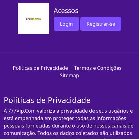
Acessos
Login
Registrar-se
Políticas de Privacidade
Termos e Condições
Sitemap
Políticas de Privacidade
A 777Vip.Com valoriza a privacidade de seus usuários e
está empenhada em proteger todas as informações
pessoais fornecidas durante o uso de nossos canais de
comunicação. Todos os dados coletados são utilizados