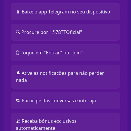
📱 Baixe o app Telegram no seu dispositivo
🔍 Procure por "@78TTOficial"
👆 Toque em "Entrar" ou "Join"
🔔 Ative as notificações para não perder
nada
💬 Participe das conversas e interaja
🎁 Receba bônus exclusivos
automaticamente