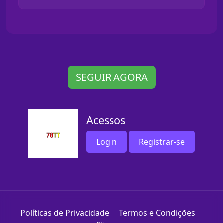
SEGUIR AGORA
Acessos
Login
Registrar-se
Políticas de Privacidade
Termos e Condições