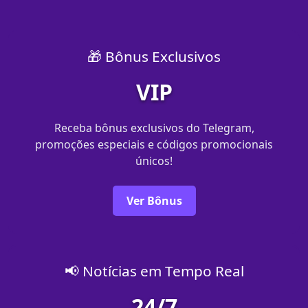
🎁 Bônus Exclusivos
VIP
Receba bônus exclusivos do Telegram,
promoções especiais e códigos promocionais
únicos!
Ver Bônus
📢 Notícias em Tempo Real
24/7