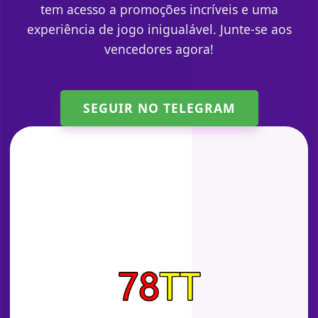
tem acesso a promoções incríveis e uma
experiência de jogo inigualável. Junte-se aos
vencedores agora!
SEGUIR NO TELEGRAM