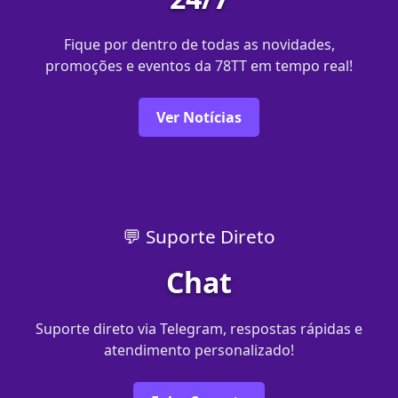
Fique por dentro de todas as novidades,
promoções e eventos da 78TT em tempo real!
Ver Notícias
💬 Suporte Direto
Chat
Suporte direto via Telegram, respostas rápidas e
atendimento personalizado!