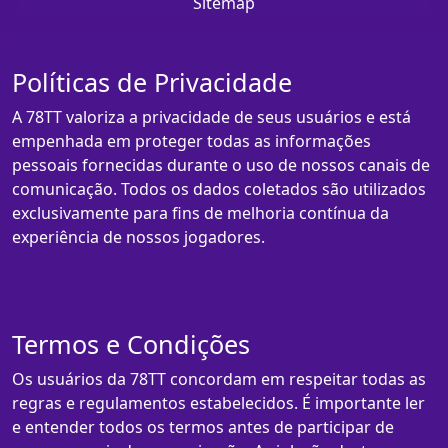
Sitemap
Políticas de Privacidade
A 78TT valoriza a privacidade de seus usuários e está
empenhada em proteger todas as informações
pessoais fornecidas durante o uso de nossos canais de
comunicação. Todos os dados coletados são utilizados
exclusivamente para fins de melhoria contínua da
experiência de nossos jogadores.
Termos e Condições
Os usuários da 78TT concordam em respeitar todas as
regras e regulamentos estabelecidos. É importante ler
e entender todos os termos antes de participar de